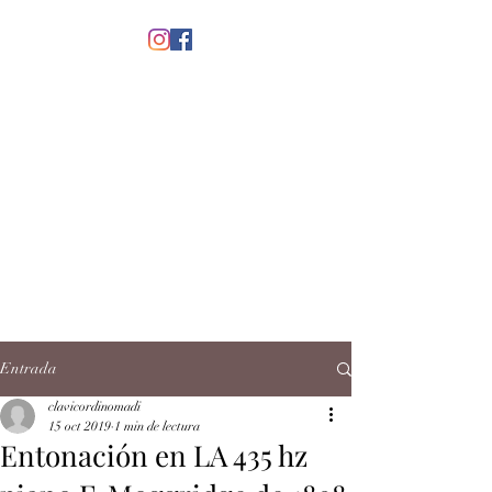
menú
CLAVICORDI
NOMADI
José Antonio Ruiz Rabelo
clavicordinomadi@gmail.com
Cel.
5539212135
Contacto
Entrada
clavicordinomadi
15 oct 2019
1 min de lectura
Entonación en LA 435 hz