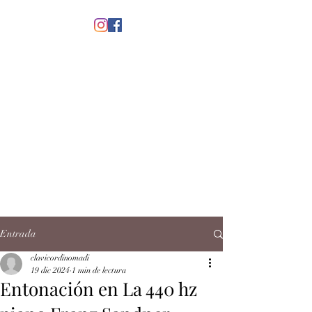
menú
CLAVICORDI
NOMADI
José Antonio Ruiz Rabelo
clavicordinomadi@gmail.com
Cel.
5539212135
Contacto
Entrada
clavicordinomadi
19 dic 2024
1 min de lectura
Entonación en La 440 hz