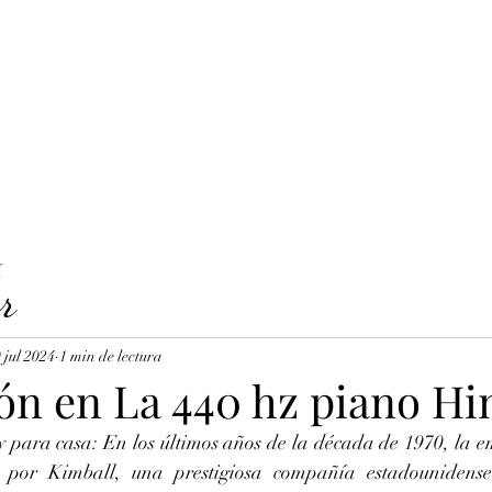
LAVICORDI 
nes del servicio
Precios y reservas
Cuerdas para clavecín
X
r
 jul 2024
1 min de lectura
ón en La 440 hz piano Hi
y para casa: En los últimos años de la década de 1970, la e
 por Kimball, una prestigiosa compañía estadounidense