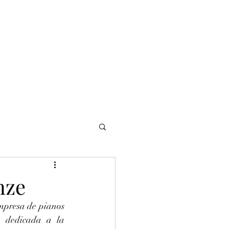
NOMADI
Contacto
Blog del afinador
Servicios
nze
mpresa de pianos 
 dedicada a la 