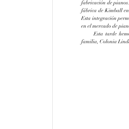
fabricación de pianos.
fábrica de Kimball en
Esta integración perm
en el mercado de pian
	Esta tarde hemos dado una entonación en La 440 a este piano Hinze para Samantha y 
familia, Colonia Lind