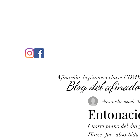
C
José Antonio Ruiz Rabelo
clavicordinomadi@gmail.com
Cel. 5539212135
Inicio
Quién soy
Condicio
Afinación de pianos y claves CDM
Blog del afinado
clavicordinomadi
10
Entonaci
Cuarto piano del día 
Hinze fue absorbida