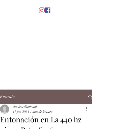
menú
CLAVICORDI
NOMADI
José Antonio Ruiz Rabelo
clavicordinomadi@gmail.com
Cel.
5539212135
Contacto
Entrada
clavicordinomadi
17 jun 2024
1 min de lectura
Entonación en La 440 hz