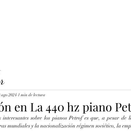
LAVICORDI 
nes del servicio
Precios y reservas
Cuerdas para clavecín
X
r
 ago 2024
1 min de lectura
ón en La 440 hz piano Pet
interesantes sobre los pianos Petrof es que, a pesar de la
as mundiales y la nacionalización régimen soviético, la empr