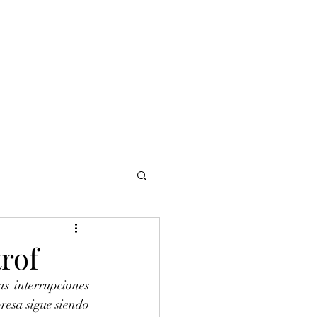
NOMADI
Contacto
Blog del afinador
Servicios
rof
s interrupciones 
esa sigue siendo 