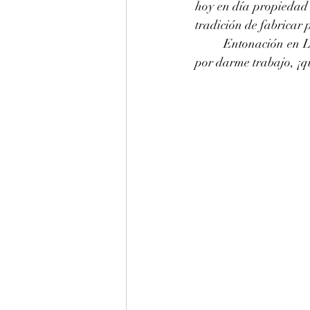
hoy en día propiedad 
tradición de fabricar
	Entonación en La 440 hz de este piano Petrof para el teatro Rafael Solana. Muchas gracias 
por darme trabajo, ¡qu