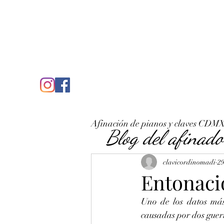
C
José Antonio Ruiz Rabelo
clavicordinomadi@gmail.com
Cel. 5539212135
Inicio
Quién soy
Condicio
Afinación de pianos y claves CDM
Blog del afinado
clavicordinomadi
29
Entonaci
Uno de los datos más 
causadas por dos guerr