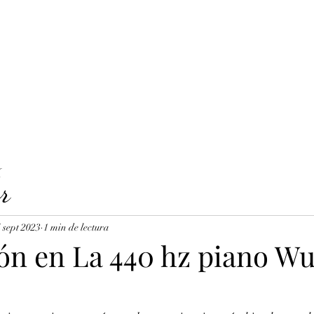
LAVICORDI 
nes del servicio
Precios y reservas
Cuerdas para clavecín
X
r
 sept 2023
1 min de lectura
ón en La 440 hz piano Wu