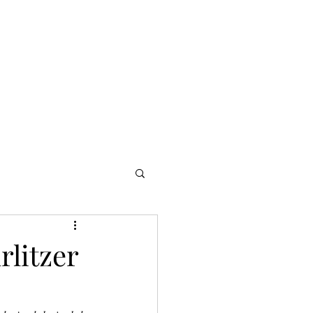
NOMADI
Contacto
Blog del afinador
Servicios
rlitzer