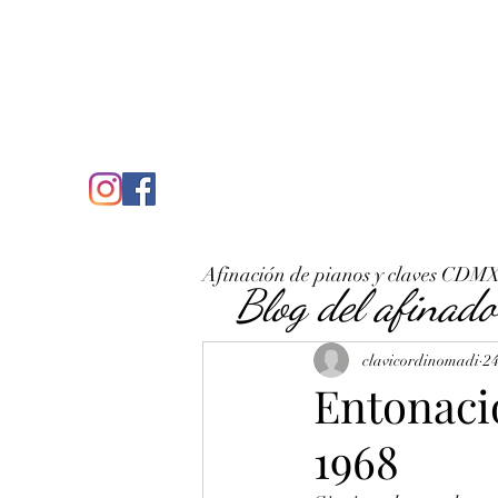
C
José Antonio Ruiz Rabelo
clavicordinomadi@gmail.com
Cel. 5539212135
Inicio
Quién soy
Condicio
Afinación de pianos y claves CDM
Blog del afinado
clavicordinomadi
24
Entonaci
1968