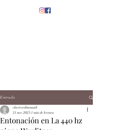
menú
CLAVICORDI
NOMADI
José Antonio Ruiz Rabelo
clavicordinomadi@gmail.com
Cel.
5539212135
Contacto
Entrada
clavicordinomadi
21 nov 2023
1 min de lectura
Entonación en La 440 hz