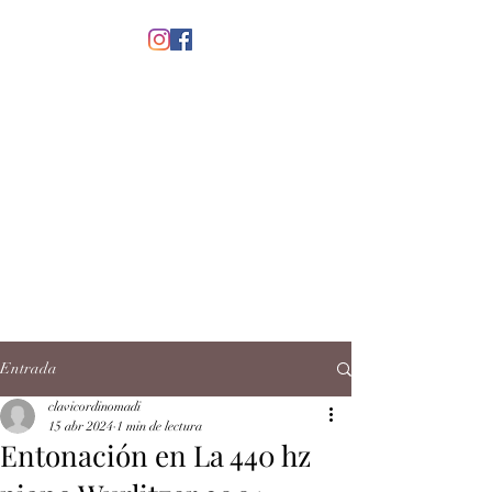
menú
CLAVICORDI
NOMADI
José Antonio Ruiz Rabelo
clavicordinomadi@gmail.com
Cel.
5539212135
Contacto
Entrada
clavicordinomadi
15 abr 2024
1 min de lectura
Entonación en La 440 hz