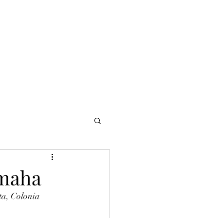
NOMADI
Contacto
Blog del afinador
Servicios
amaha
ta, Colonia 