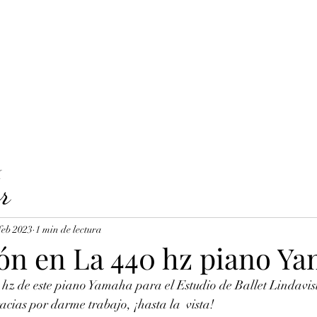
LAVICORDI 
nes del servicio
Precios y reservas
Cuerdas para clavecín
X
r
feb 2023
1 min de lectura
ón en La 440 hz piano Y
hz de este piano Yamaha para el Estudio de Ballet Lindavis
cias por darme trabajo, ¡hasta la  vista!