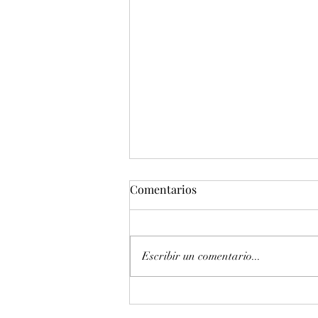
Comentarios
Escribir un comentario...
Entonación en La 440 hz
piano Petrof