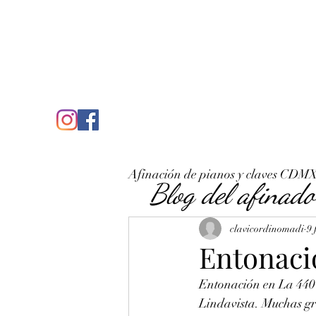
C
José Antonio Ruiz Rabelo
clavicordinomadi@gmail.com
Cel. 5539212135
Inicio
Quién soy
Condicio
Afinación de pianos y claves CDM
Blog del afinado
clavicordinomadi
9 
Entonaci
Entonación en La 440 
Lindavista. Muchas gra