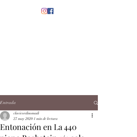
menú
CLAVICORDI
NOMADI
José Antonio Ruiz Rabelo
clavicordinomadi@gmail.com
Cel.
5539212135
Contacto
Entrada
clavicordinomadi
27 may 2020
1 min de lectura
Entonación en La 440