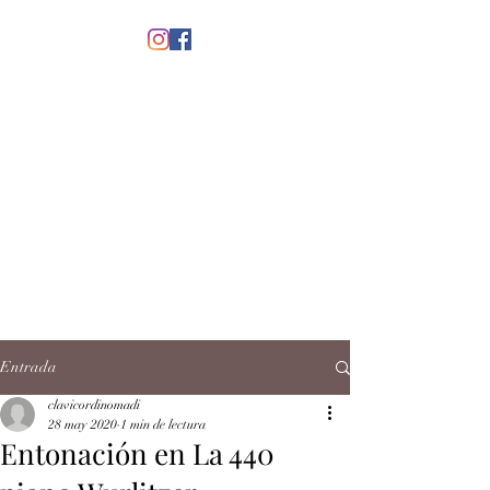
menú
CLAVICORDI
NOMADI
José Antonio Ruiz Rabelo
clavicordinomadi@gmail.com
Cel.
5539212135
Contacto
Entrada
clavicordinomadi
28 may 2020
1 min de lectura
Entonación en La 440