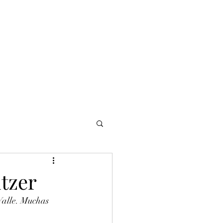
NOMADI
Contacto
Blog del afinador
Servicios
itzer
Valle. Muchas 