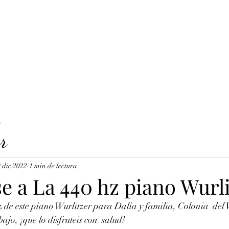
LAVICORDI 
nes del servicio
Precios y reservas
Cuerdas para clavecín
X
r
 dic 2022
1 min de lectura
se a La 440 hz piano Wurl
z de este piano Wurlitzer para Dalia y familia, Colonia  del 
jo, ¡que lo disfruteis con  salud! 