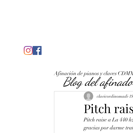
C
José Antonio Ruiz Rabelo
clavicordinomadi@gmail.com
Cel. 5539212135
Inicio
Quién soy
Condicio
Afinación de pianos y claves CDM
Blog del afinado
clavicordinomadi
19
Pitch rai
Pitch raise a La 440 h
gracias por darme traba