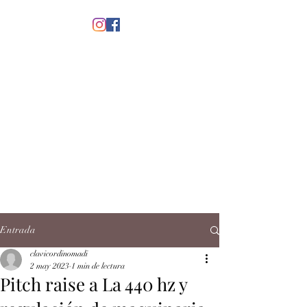
menú
CLAVICORDI
NOMADI
José Antonio Ruiz Rabelo
clavicordinomadi@gmail.com
Cel.
5539212135
Contacto
Entrada
clavicordinomadi
2 may 2023
1 min de lectura
Pitch raise a La 440 hz y