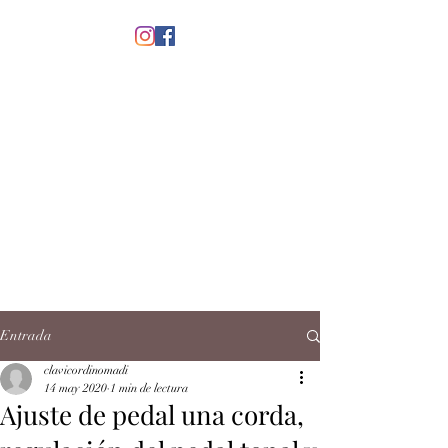
menú
CLAVICORDI
NOMADI
José Antonio Ruiz Rabelo
clavicordinomadi@gmail.com
Cel.
5539212135
Contacto
Entrada
clavicordinomadi
14 may 2020
1 min de lectura
Ajuste de pedal una corda,