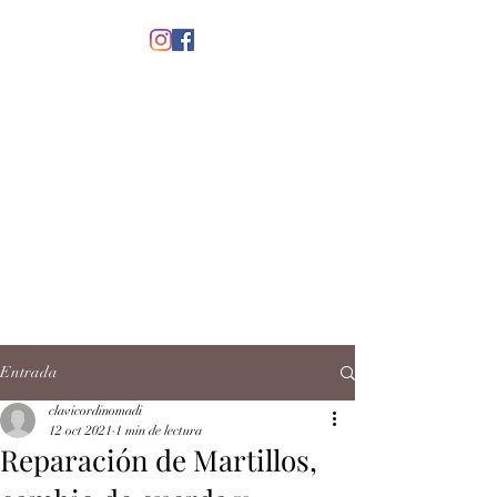
menú
CLAVICORDI
NOMADI
José Antonio Ruiz Rabelo
clavicordinomadi@gmail.com
Cel.
5539212135
Contacto
Entrada
clavicordinomadi
12 oct 2021
1 min de lectura
Reparación de Martillos,