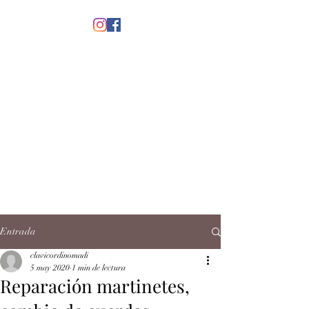
menú
CLAVICORDI
NOMADI
José Antonio Ruiz Rabelo
clavicordinomadi@gmail.com
Cel.
5539212135
Contacto
Entrada
clavicordinomadi
5 may 2020
1 min de lectura
Reparación martinetes,