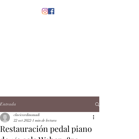
menú
CLAVICORDI
NOMADI
José Antonio Ruiz Rabelo
clavicordinomadi@gmail.com
Cel.
5539212135
Contacto
Entrada
clavicordinomadi
22 oct 2022
1 min de lectura
Restauración pedal piano