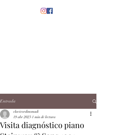
menú
CLAVICORDI
NOMADI
José Antonio Ruiz Rabelo
clavicordinomadi@gmail.com
Cel.
5539212135
Contacto
Entrada
clavicordinomadi
19 abr 2023
1 min de lectura
Visita diagnóstico piano