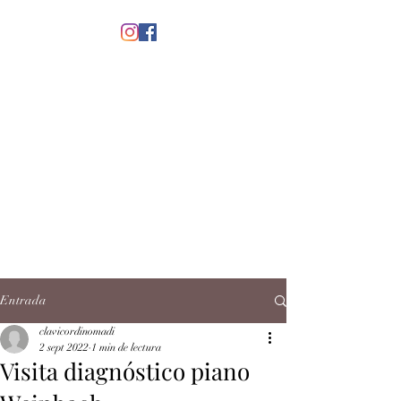
menú
CLAVICORDI
NOMADI
José Antonio Ruiz Rabelo
clavicordinomadi@gmail.com
Cel.
5539212135
Contacto
Entrada
clavicordinomadi
2 sept 2022
1 min de lectura
Visita diagnóstico piano