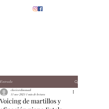
menú
CLAVICORDI
NOMADI
José Antonio Ruiz Rabelo
clavicordinomadi@gmail.com
Cel.
5539212135
Contacto
Entrada
clavicordinomadi
11 nov 2021
1 min de lectura
Voicing de martillos y