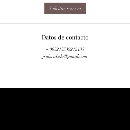
Solicitar reserva
Datos de contacto
+ 005215539212135
jruizrabelo@gmail.com
José Antonio Ruiz Rabelo
Afinación y restauración de pianos y clavecines en CDMX
cel. 5539212135