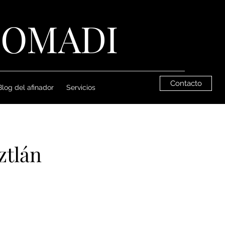
NOMADI
Contacto
Blog del afinador
Servicios
ztlán