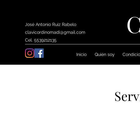
C
José Antonio Ruiz Rabelo
clavicordinomadi@gmail.com
Cel. 5539212135
Inicio
Quién soy
Condicio
Serv