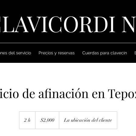
LAVICORDI 
nes del servicio
Precios y reservas
Cuerdas para clavecín
icio de afinación en Tepo
2,000
pesos
2 h
2
$2,000
La ubicación del cliente
mexicanos
h