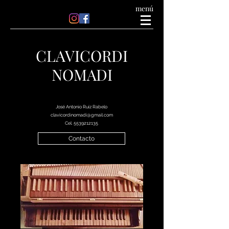
menú
CLAVICORDI
NOMADI
José Antonio Ruiz Rabelo
clavicordinomadi@gmail.com
Cel.
5539212135
Contacto