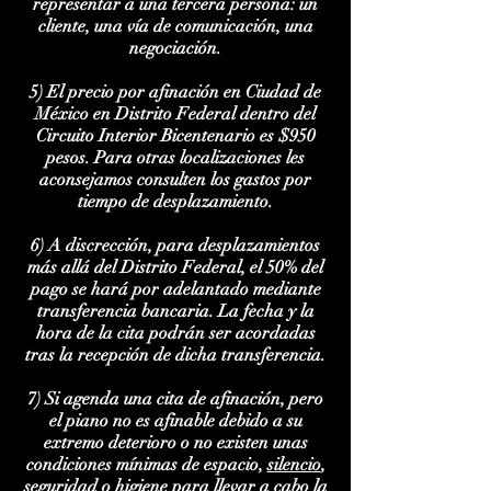
representar a una tercera persona: un
cliente, una vía de comunicación, una
negociación.
5) El precio por afinación en Ciudad de
México en Distrito Federal dentro del
Circuito Interior Bicentenario es $95
0
pesos. Para otras localizaciones les
aconsejamos consulten los gastos por
tiempo de desplazamiento.
6) A discrección, para desplazamientos
más allá del Distrito Federal
, el 50% del
pago se hará por adelantado mediante
transferencia bancaria. La fecha
y la
hora de la cita podrán ser acordadas
tras la recepción de dicha transferencia.
7) Si agenda una cita de afinación, pero
el piano no es afinable
debido a su
extremo deterioro o no existen unas
condiciones mínimas de espacio,
silenci
o
,
seguridad o higiene para llevar a cabo la