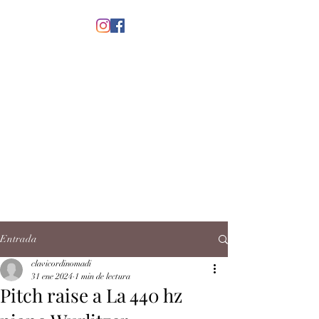
menú
CLAVICORDI
NOMADI
José Antonio Ruiz Rabelo
clavicordinomadi@gmail.com
Cel.
5539212135
Contacto
Entrada
clavicordinomadi
31 ene 2024
1 min de lectura
Pitch raise a La 440 hz