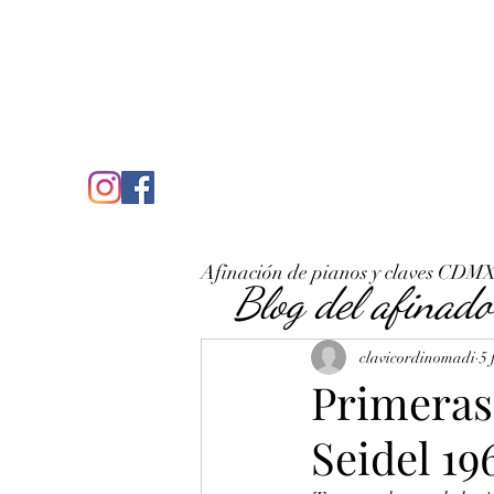
C
José Antonio Ruiz Rabelo
clavicordinomadi@gmail.com
Cel. 5539212135
Inicio
Quién soy
Condicio
Afinación de pianos y claves CDM
Blog del afinado
clavicordinomadi
5 
Primeras
Seidel 19