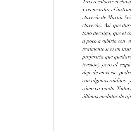
Tras recolocar el clav
y reencordar el instru
clavecín de Martín Sei
clavecín). Así  que du
tono decaiga, que el s
a poco a subirlo con  
realmente si es un ins
preferiría que quedara
tensión), pero al  se
deje de moverse, podr
con algunos ruiditos. 
cómo va yendo. Todaví
últimas medidas de aju