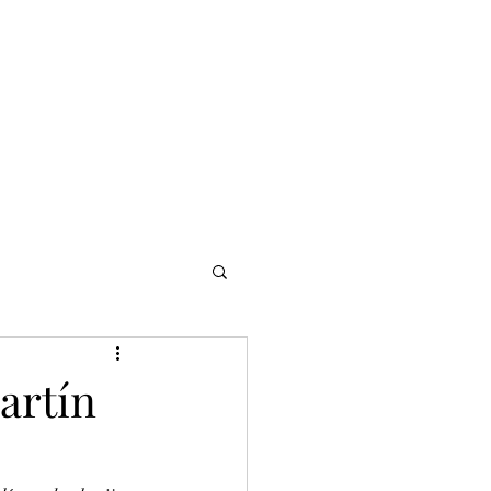
NOMADI
Contacto
Blog del afinador
Servicios
artín