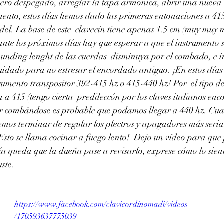
ijero despegado, arreglar la tapa armónica, abrir una nueva l
mento, estos días hemos dado las primeras entonaciones a 415
del. La base de este  clavecín tiene apenas 1.5 cm (muy muy 
rante los próximos días hay que esperar a que el instrumento s
ounding lenght de las cuerdas  disminuya por el combado, e 
cuidado para no estresar el encordado antiguo. ¡En estos días 
trumento transpositor 392-415 hz o 415-440 hz! Por  el tipo 
 a 415 (tengo cierta  predileccón por los claves italianos en
guir combándose es probable que podamos llegar a 440 hz. Cu
emos terminar de regular los plectros y apagadores más seri
¡Esto se llama cocinar a fuego lento!  Dejo un vídeo para que
a queda que la dueña pase a revisarlo, exprese cómo lo sient
ste. 
https://www.facebook.com/clavicordinomadi/videos
/170593637775039