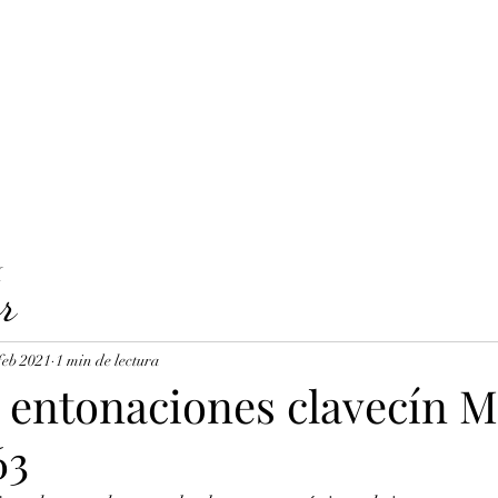
LAVICORDI 
nes del servicio
Precios y reservas
Cuerdas para clavecín
X
r
feb 2021
1 min de lectura
 entonaciones clavecín M
63