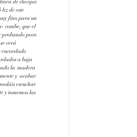
ínea de clavijas 
 hz de este 
muy fino para un 
e  combe, que el 
ir probando poco 
se verá  
de encordado 
cordados a baja 
ando la  madera 
amente y  acabar 
 podáis escuchar 
e y tomemos las 