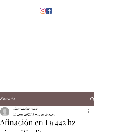
menú
CLAVICORDI
NOMADI
José Antonio Ruiz Rabelo
clavicordinomadi@gmail.com
Cel.
5539212135
Contacto
Entrada
clavicordinomadi
15 may 2023
1 min de lectura
Afinación en La 442 hz