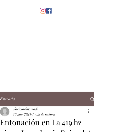
menú
CLAVICORDI
NOMADI
José Antonio Ruiz Rabelo
clavicordinomadi@gmail.com
Cel.
5539212135
Contacto
Entrada
clavicordinomadi
10 mar 2021
1 min de lectura
Entonación en La 419 hz