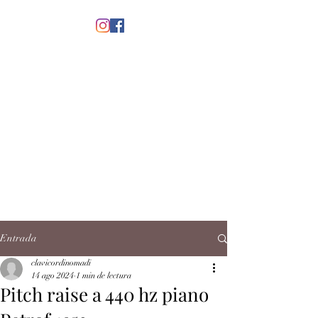
menú
CLAVICORDI
NOMADI
José Antonio Ruiz Rabelo
clavicordinomadi@gmail.com
Cel.
5539212135
Contacto
Entrada
clavicordinomadi
14 ago 2024
1 min de lectura
Pitch raise a 440 hz piano