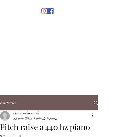
menú
CLAVICORDI
NOMADI
José Antonio Ruiz Rabelo
clavicordinomadi@gmail.com
Cel.
5539212135
Contacto
Entrada
clavicordinomadi
28 mar 2022
1 min de lectura
Pitch raise a 440 hz piano