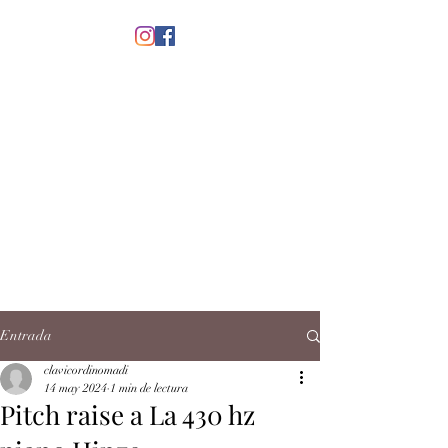
menú
CLAVICORDI
NOMADI
José Antonio Ruiz Rabelo
clavicordinomadi@gmail.com
Cel.
5539212135
Contacto
Entrada
clavicordinomadi
14 may 2024
1 min de lectura
Pitch raise a La 430 hz