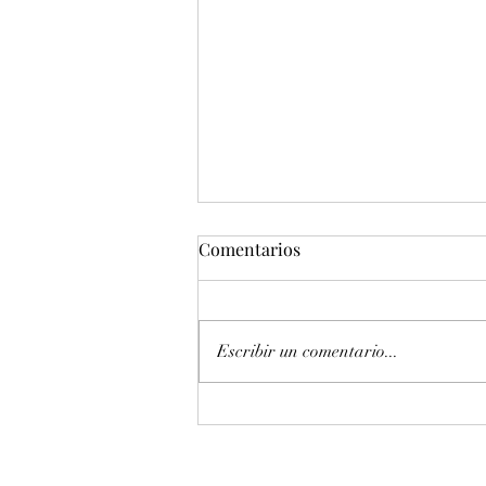
Comentarios
Escribir un comentario...
Entonación en La 440 hz
piano Petrof