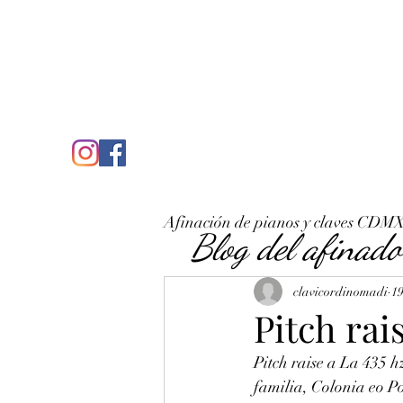
C
José Antonio Ruiz Rabelo
clavicordinomadi@gmail.com
Cel. 5539212135
Inicio
Quién soy
Condicio
Afinación de pianos y claves CDM
Blog del afinado
clavicordinomadi
19
Pitch rai
Pitch raise a La 435 h
familia, Colonia eo Po