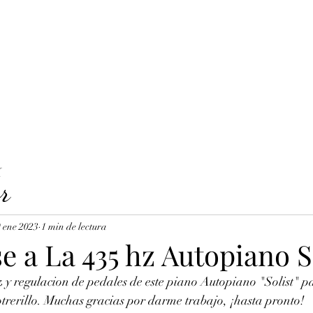
LAVICORDI 
nes del servicio
Precios y reservas
Cuerdas para clavecín
X
r
 ene 2023
1 min de lectura
se a La 435 hz Autopiano S
z y regulacion de pedales de este piano Autopiano "Solist" pa
trerillo. Muchas gracias por darme trabajo, ¡hasta pronto!