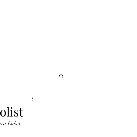
NOMADI
Contacto
Blog del afinador
Servicios
olist
ra Luís y 