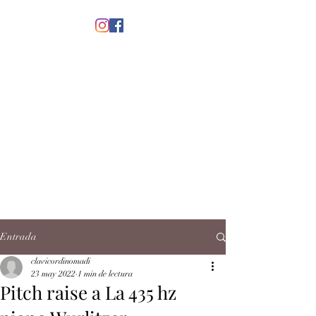
menú
CLAVICORDI
NOMADI
José Antonio Ruiz Rabelo
clavicordinomadi@gmail.com
Cel.
5539212135
Contacto
Entrada
clavicordinomadi
23 may 2022
1 min de lectura
Pitch raise a La 435 hz