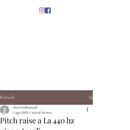
menú
CLAVICORDI
NOMADI
José Antonio Ruiz Rabelo
clavicordinomadi@gmail.com
Cel.
5539212135
Contacto
Entrada
clavicordinomadi
5 ago 2024
1 min de lectura
Pitch raise a La 440 hz