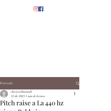
menú
CLAVICORDI
NOMADI
José Antonio Ruiz Rabelo
clavicordinomadi@gmail.com
Cel.
5539212135
Contacto
Entrada
clavicordinomadi
12 dic 2023
1 min de lectura
Pitch raise a La 440 hz