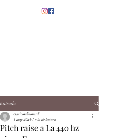
menú
CLAVICORDI
NOMADI
José Antonio Ruiz Rabelo
clavicordinomadi@gmail.com
Cel.
5539212135
Contacto
Entrada
clavicordinomadi
1 may 2024
1 min de lectura
Pitch raise a La 440 hz