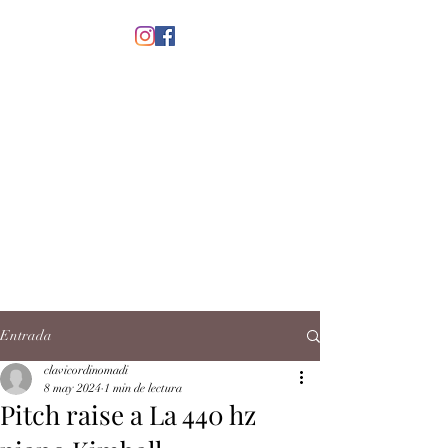
menú
CLAVICORDI
NOMADI
José Antonio Ruiz Rabelo
clavicordinomadi@gmail.com
Cel.
5539212135
Contacto
Entrada
clavicordinomadi
8 may 2024
1 min de lectura
Pitch raise a La 440 hz