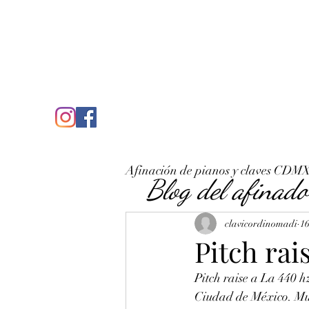
C
José Antonio Ruiz Rabelo
clavicordinomadi@gmail.com
Cel. 5539212135
Inicio
Quién soy
Condicio
Afinación de pianos y claves CDM
Blog del afinado
clavicordinomadi
16
Pitch rai
Pitch raise a La 440 h
Ciudad de México. Muc