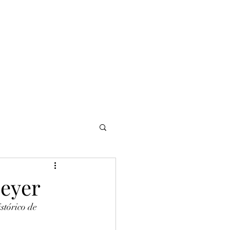
NOMADI
Contacto
Blog del afinador
Servicios
meyer
stórico de 