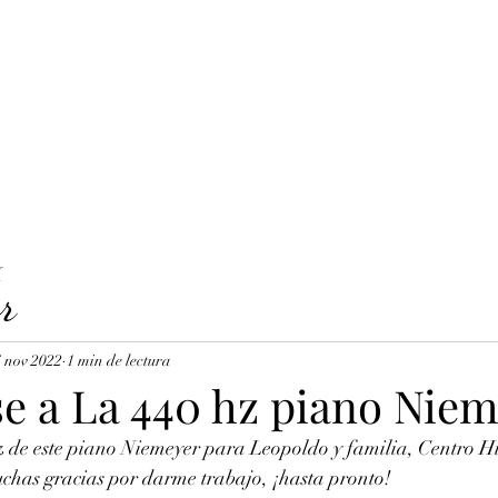
LAVICORDI 
nes del servicio
Precios y reservas
Cuerdas para clavecín
X
r
 nov 2022
1 min de lectura
se a La 440 hz piano Nie
z de este piano Niemeyer para Leopoldo y familia, Centro Hi
has gracias por darme trabajo, ¡hasta pronto!