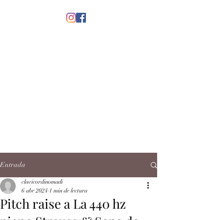
menú
CLAVICORDI
NOMADI
José Antonio Ruiz Rabelo
clavicordinomadi@gmail.com
Cel.
5539212135
Contacto
Entrada
clavicordinomadi
6 abr 2024
1 min de lectura
Pitch raise a La 440 hz