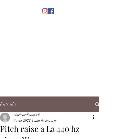
menú
CLAVICORDI
NOMADI
José Antonio Ruiz Rabelo
clavicordinomadi@gmail.com
Cel.
5539212135
Contacto
Entrada
clavicordinomadi
7 sept 2022
1 min de lectura
Pitch raise a La 440 hz