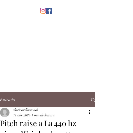
menú
CLAVICORDI
NOMADI
José Antonio Ruiz Rabelo
clavicordinomadi@gmail.com
Cel.
5539212135
Contacto
Entrada
clavicordinomadi
11 abr 2024
1 min de lectura
Pitch raise a La 440 hz