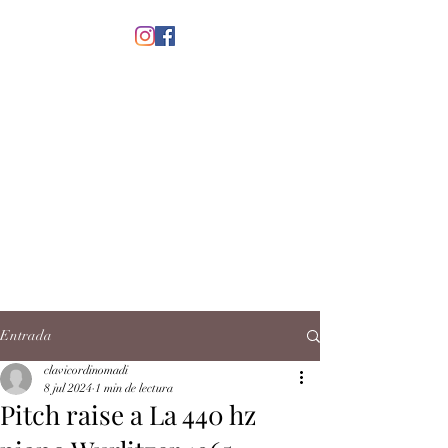
menú
CLAVICORDI
NOMADI
José Antonio Ruiz Rabelo
clavicordinomadi@gmail.com
Cel.
5539212135
Contacto
Entrada
clavicordinomadi
8 jul 2024
1 min de lectura
Pitch raise a La 440 hz