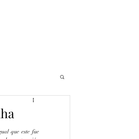
NOMADI
Contacto
Blog del afinador
Servicios
aha
al que este fue 