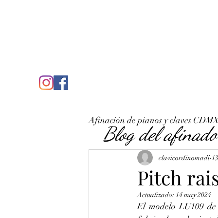
C
José Antonio Ruiz Rabelo
clavicordinomadi@gmail.com
Cel. 5539212135
Inicio
Quién soy
Condicio
Afinación de pianos y claves CDM
Blog del afinado
clavicordinomadi
1
Pitch rai
Actualizado:
14 may 2024
El modelo LU109 de Y