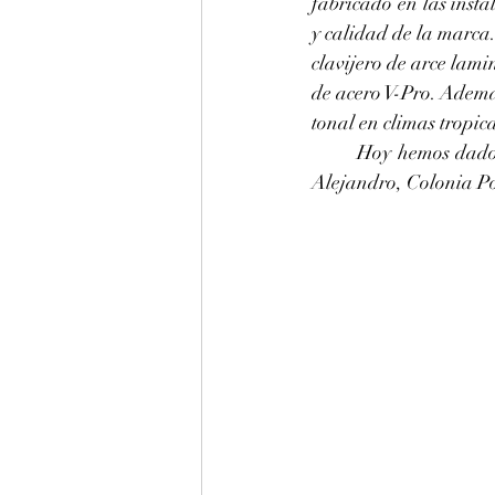
fabricado en las insta
y calidad de la marca.
clavijero de arce lami
de acero V-Pro. Ademá
tonal en climas tropica
	Hoy hemos dado un pitch raise a La 440 hz a este estupendo piano LU109 de Yamaha para 
Alejandro, Colonia Por