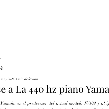
LAVICORDI 
nes del servicio
Precios y reservas
Cuerdas para clavecín
X
r
3 may 2024
1 min de lectura
se a La 440 hz piano Yam
amaha es el predecesor del actual modelo JU109 y al igu