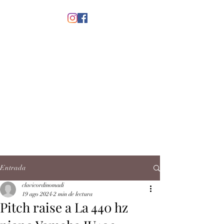
menú
CLAVICORDI
NOMADI
José Antonio Ruiz Rabelo
clavicordinomadi@gmail.com
Cel.
5539212135
Contacto
Entrada
clavicordinomadi
19 ago 2024
2 min de lectura
Pitch raise a La 440 hz