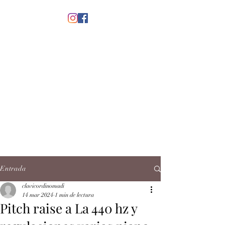
menú
CLAVICORDI
NOMADI
José Antonio Ruiz Rabelo
clavicordinomadi@gmail.com
Cel.
5539212135
Contacto
Entrada
clavicordinomadi
14 mar 2024
1 min de lectura
Pitch raise a La 440 hz y