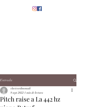
menú
CLAVICORDI
NOMADI
José Antonio Ruiz Rabelo
clavicordinomadi@gmail.com
Cel.
5539212135
Contacto
Entrada
clavicordinomadi
9 sept 2022
1 min de lectura
Pitch raise a La 442 hz