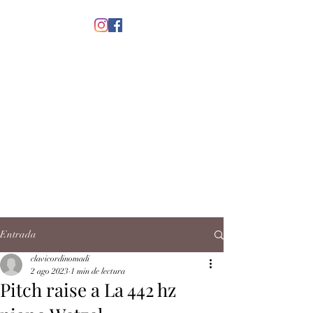
menú
CLAVICORDI
NOMADI
José Antonio Ruiz Rabelo
clavicordinomadi@gmail.com
Cel.
5539212135
Contacto
Entrada
clavicordinomadi
2 ago 2023
1 min de lectura
Pitch raise a La 442 hz