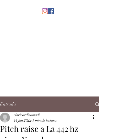
menú
CLAVICORDI
NOMADI
José Antonio Ruiz Rabelo
clavicordinomadi@gmail.com
Cel.
5539212135
Contacto
Entrada
clavicordinomadi
14 jun 2022
1 min de lectura
Pitch raise a La 442 hz