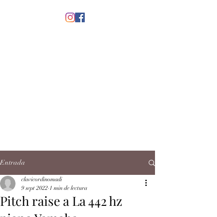
menú
CLAVICORDI
NOMADI
José Antonio Ruiz Rabelo
clavicordinomadi@gmail.com
Cel.
5539212135
Contacto
Entrada
clavicordinomadi
9 sept 2022
1 min de lectura
Pitch raise a La 442 hz