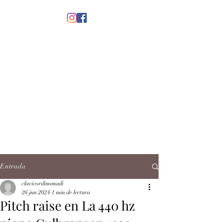
menú
CLAVICORDI
NOMADI
José Antonio Ruiz Rabelo
clavicordinomadi@gmail.com
Cel.
5539212135
Contacto
Entrada
clavicordinomadi
26 jun 2024
1 min de lectura
Pitch raise en La 440 hz