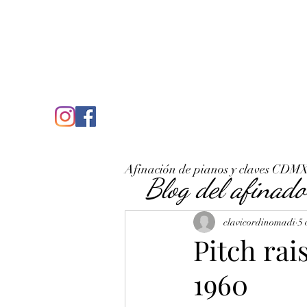
C
José Antonio Ruiz Rabelo
clavicordinomadi@gmail.com
Cel. 5539212135
Inicio
Quién soy
Condicio
Afinación de pianos y claves CDM
Blog del afinado
clavicordinomadi
5 
Pitch rai
1960