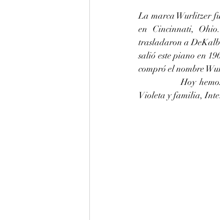
La marca Wurlitzer fu
en Cincinnati, Ohio.
trasladaron a DeKalb, 
salió este piano en 1
compró el nombre Wurl
		Hoy hemos hecho un pitch raise a La 440 hz de este piano Wurlitzer de 1960 para 
Violeta y familia, Int