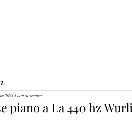
LAVICORDI 
nes del servicio
Precios y reservas
Cuerdas para clavecín
X
r
oct 2023
1 min de lectura
se piano a La 440 hz Wurl