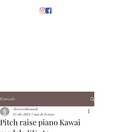
menú
CLAVICORDI
NOMADI
José Antonio Ruiz Rabelo
clavicordinomadi@gmail.com
Cel.
5539212135
Contacto
Entrada
clavicordinomadi
23 abr 2024
1 min de lectura
Pitch raise piano Kawai